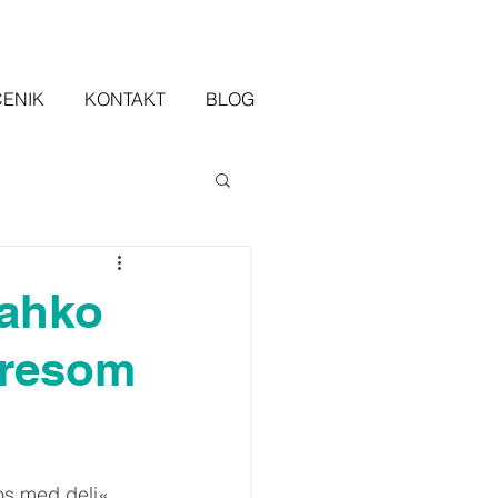
CENIK
KONTAKT
BLOG
lahko
tresom
os med deli«. 