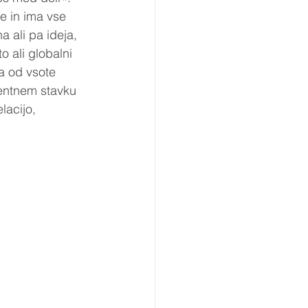
e in ima vse 
 ali pa ideja, 
 ali globalni 
ja od vsote 
entnem stavku 
acijo, 