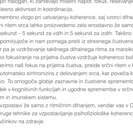
 pri nalogah, ki zahtevajo miselni napor, fokus, reševanj
elesno aktivnost in koordinacijo. 
embno vlogo pri ustvarjanju koherence, saj vzorci dihan
tni ritem srca lahko proizvedemo zelo enostavno že sam
sekund – 5 sekund za vdih in 5 sekund za izdih. Takšno 
 pomirjujoče in nam pomaga preiti iz stresnega čustvene
r pa je vzdrževanje takšnega dihalnega ritma za marsi
o fokusiranje na prijetna čustva vzdržuje koherenco bol
rimo naš fokus na prijetna čustva, preide srčni ritem v
avtomatsko sinhronizira z delovanjem srca, kar poveča 
nivo. To omogoča globje zaznavne in čustvene spremem
dek v kognitivnih funkcijah in ugodne spremembe v srčn
m in imunskem sistemu. 
vzpostavi že samo z ritmičnim dihanjem, vendar vas v C
ruge tehnike za vzpostavljanje psihofiziološke koherence
učinkov na zdravje. 