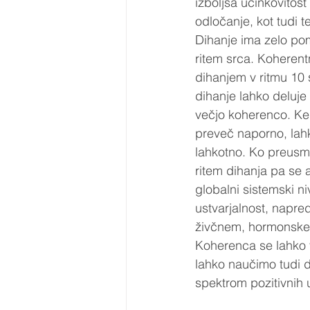
izboljša učinkovitost
odločanje, kot tudi t
Dihanje ima zelo pom
ritem srca. Koheren
dihanjem v ritmu 10 
dihanje lahko deluje
večjo koherenco. Ke
preveč naporno, lahk
lahkotno. Ko preusme
ritem dihanja pa se 
globalni sistemski 
ustvarjalnost, napre
živčnem, hormonske
Koherenca se lahko 
lahko naučimo tudi d
spektrom pozitivnih 