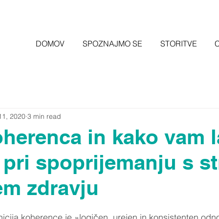
DOMOV
SPOZNAJMO SE
STORITVE
11, 2020
3 min read
koherenca in kako vam 
pri spoprijemanju s s
em zdravju
nicija koherence je »logičen, urejen in konsistenten odn