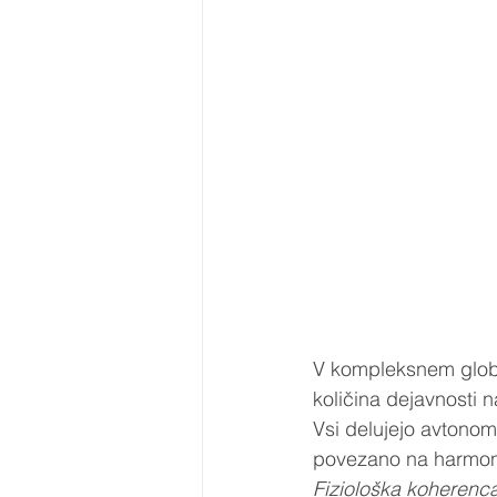
V kompleksnem globa
količina dejavnosti na
Vsi delujejo avtonomn
povezano na harmonič
Fiziološka koherenca