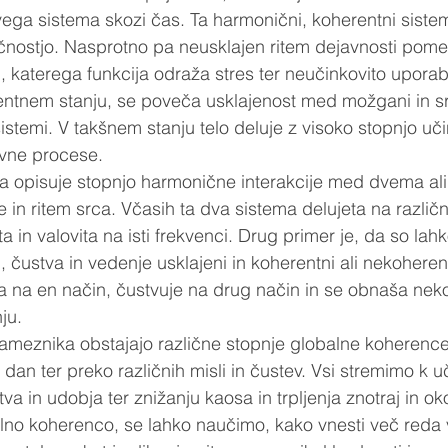
ivega sistema skozi čas. Ta harmonični, koherentni siste
očnostjo. Nasprotno pa neusklajen ritem dejavnosti pome
 katerega funkcija odraža stres ter neučinkovito uporab
entnem stanju, se poveča usklajenost med možgani in s
sistemi. V takšnem stanju telo deluje z visoko stopnjo učin
vne procese.
nca opisuje stopnjo harmonične interakcije med dvema ali
je in ritem srca. Včasih ta dva sistema delujeta na različ
a in valovita na isti frekvenci. Drug primer je, da so lahk
 čustva in vedenje usklajeni in koherentni ali nekoheren
 na en način, čustvuje na drug način in se obnaša neko
ju. 
meznika obstajajo različne stopnje globalne koherence,
dan ter preko različnih misli in čustev. Vsi stremimo k uč
a in udobja ter znižanju kaosa in trpljenja znotraj in oko
alno koherenco, se lahko naučimo, kako vnesti več red