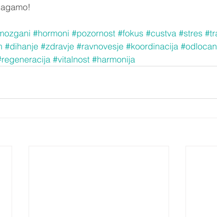
magamo!
mozgani
#hormoni
#pozornost
#fokus
#custva
#stres
#t
m
#dihanje
#zdravje
#ravnovesje
#koordinacija
#odlocan
#regeneracija
#vitalnost
#harmonija