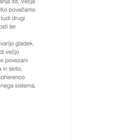
anja itd. Večja 
h. Ko povečamo 
tudi drugi 
sti ter 
varijo gladek, 
di večjo 
ce povezani 
 in skrbi, 
koherenco 
čnega sistema, 