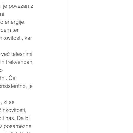
m je povezan z 
ni 
o energije. 
rcem ter 
kovitosti, kar 
 več telesnimi 
nih frekvencah, 
o 
tni. Če 
nsistentno, je 
 ki se 
inkovitosti, 
li nas. Da bi 
a v posamezne 