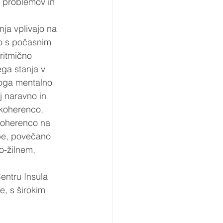
e problemov in 
ja vplivajo na 
o s počasnim 
ritmično 
ga stanja v 
koga mentalno 
j naravno in 
 koherenco, 
koherenco na 
be, povečano 
o-žilnem, 
entru Insula 
, s širokim 