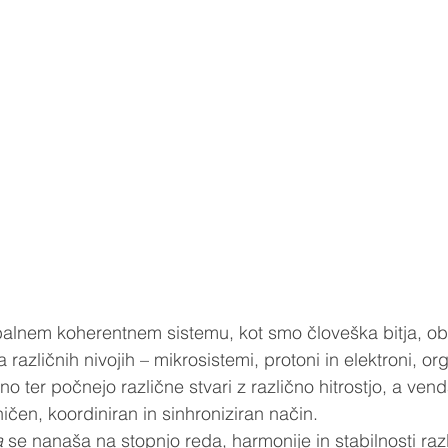
lnem koherentnem sistemu, kot smo človeška bitja, ob
 različnih nivojih – mikrosistemi, protoni in elektroni, org
o ter počnejo različne stvari z različno hitrostjo, a venda
en, koordiniran in sinhroniziran način. 
 
se nanaša na stopnjo reda, harmonije in stabilnosti razl