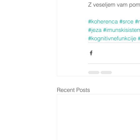
Z veseljem vam po
#koherenca
#srce
#
#jeza
#imunskisiste
#kognitivnefunkcije
Recent Posts