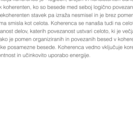
ek koherenten, ko so besede med seboj logično povezan
ekoherenten stavek pa izraža nesmisel in je brez pomena
ima smisla kot celota. Koherenca se nanaša tudi na celoto
anost delov, katerih povezanost ustvari celoto, ki je več
ako je pomen organiziranih in povezanih besed v koher
ke posamezne besede. Koherenca vedno vključuje korel
ntnost in učinkovito uporabo energije. 