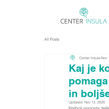
All Posts
Center Insula
Nov 
Kaj je 
pomaga 
in boljš
Updated:
Nov 12, 2020
Najbolj pogosta defi