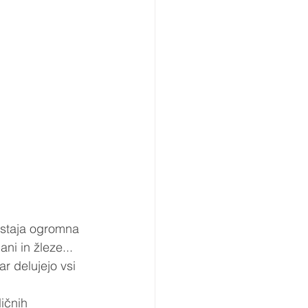
staja ogromna 
ani in žleze... 
r delujejo vsi 
ičnih 