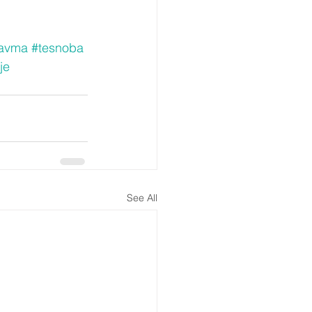
ravma
#tesnoba
je
See All