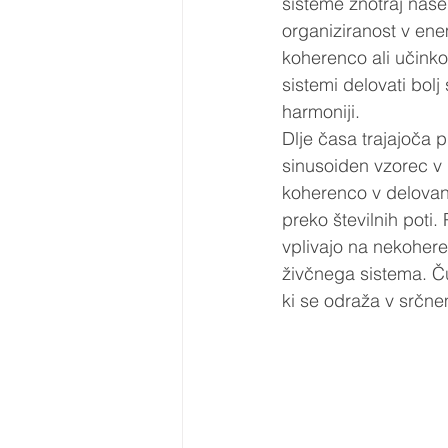
sisteme znotraj našeg
organiziranost v ene
koherenco ali učinko
sistemi delovati bolj 
harmoniji. 
Dlje časa trajajoča p
sinusoiden vzorec v 
koherenco v delovan
preko številnih poti.
vplivajo na nekoher
živčnega sistema. Č
ki se odraža v srčne