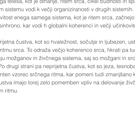
a telesa, kot je dihanje, ritem srca, cikel budnosti in sp
m sistemu vodi k večji organiziranosti v drugih sistemi
vitost enega samega sistema, kot je ritem srca, začnejo 
sinhrono, kar vodi h globalni koherenci in večji učinkovito
rijetna čustva, kot so hvaležnost, sočutje in ljubezen, ust
ritmu srca. To odraža večjo koherenco srca, hkrati pa tu
ju možganov in živčnega sistema, saj so možgani in sr
 Po drugi strani pa neprijetna čustva, kot so jeza, tesnoba
enten vzorec srčnega ritma, kar pomeni tudi zmanjšano 
ustva imajo torej zelo pomemben vpliv na delovanje živ
m ritmu.