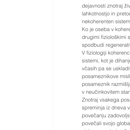
dejavnosti znotraj ž
lahkotnostjo in pret
nekoherenten sistem,
Ko je oseba v koher
drugimi fiziološkimi 
spodbudi regenerati
V fiziologiji kohere
sistemi, kot je dihan
včasih pa se uskladit
posameznikove misli,
posameznik razmišlja
v neučinkovitem stan
Znotraj vsakega posa
spreminja iz dneva v 
povečanju zadovoljstv
povečali svojo glob