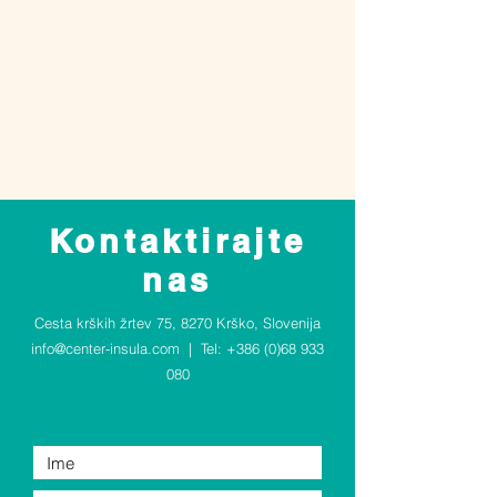
Kontaktirajte
nas
Cesta krških žrtev 75, 8270 Krško, Slovenija
info@center-insula.com
| Tel:
+386 (0)68 933
080