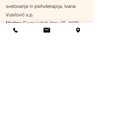
svetovanje in psihoterapija, Ivana
Vusilović s.p.
Naslov:
​Cesta krških žrtev 75, 8270
Krško
Davčna številka:
75471817
Matična številka:
6924603000
TRR:
SI56
6100 0001 1927 079
Cesta krških žrtev 75,
SI-8270 Krško