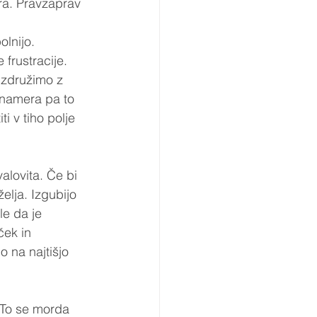
ra. Pravzaprav 
olnijo. 
frustracije. 
 združimo z 
 namera pa to 
i v tiho polje 
valovita. Če bi 
elja. Izgubijo 
le da je 
ek in 
 na najtišjo 
 To se morda 