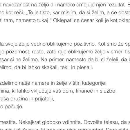
a navezanost na željo ali namero omejuje njen rezultat. 
 kot reči: „To je tisto, kar mislim, da si želim, a če obst
ati tam, namesto tukaj.“ Oklepati se česar koli je kot okle
a svoje želje vedno oblikujemo pozitivno. Kot smo že spo
 pozornost, raste, zato raje oblikujemo želje v smeri tis
esar si ne želimo. Na primer, namesto da bi si želeli, da 
limo, da bi lahko skakali, tekli in plesali.
delimo naše namere in želje v štiri kategorije:
stnina, ki lahko vključuje vaš dom, finance in službo,
 vaša družina in prijatelji,
bro počutje,
stite. Nekajkrat globoko vdihnite. Dovolite telesu, da s
se misli ali čustva, ki trenutno niso pomembni. Dopustite