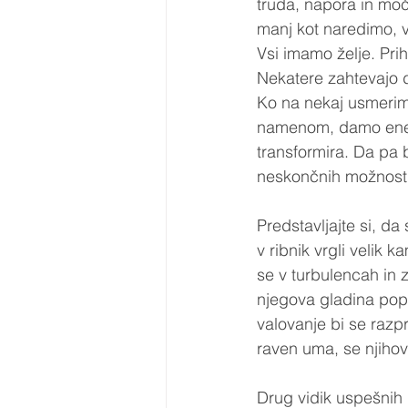
truda, napora in mo
manj kot naredimo, 
Vsi imamo želje. Prih
Nekatere zahtevajo d
Ko na nekaj usmerimo
namenom, damo energi
transformira. Da pa b
neskončnih možnosti
Predstavljajte si, da
v ribnik vrgli velik 
se v turbulencah in zm
njegova gladina popo
valovanje bi se razp
raven uma, se njihovi
Drug vidik uspešnih 