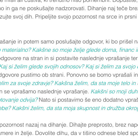
o in ga ne poskušajte nadzorovati. Dihanje naj teče bre
te svoj dih. Pripeljite svojo pozornost na srce in prsni 
rašanje in potem samo poslušajte odgovor, ki bo prišel 
m materialno? Kakšne so moje želje glede doma, financ i
odgovore na stran in si postavite naslednje vprašanje te
Kaj si želim glede svojih odnosov? Kaj si želim za svojo 
dgovore pustimo ob strani. Ponovno se bomo vprašali in p
elim za svoje zdravje? Kakšna želim, da sta moje telo in
n se vprašamo naslednje vprašanje. 
Kakšni so moji duho
tovanje odvija?
 Nato si postavimo še eno dodatno vpraš
sebe? Kakšni želim, da sta moja skupnost in družba okr
pozornost nazaj na dihanje. Dihajte preprosto, brez nap
amere in želje. Dovolite dihu, da v tišino odnese bled sp