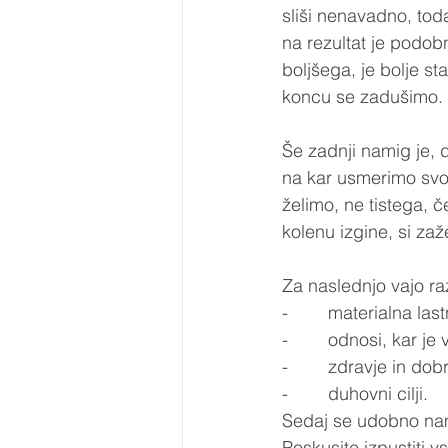
sliši nenavadno, tod
na rezultat je podobno
boljšega, je bolje st
koncu se zadušimo.
Še zadnji namig je, d
na kar usmerimo svojo
želimo, ne tistega, č
kolenu izgine, si zaže
Za naslednjo vajo raz
-        materialna la
-        odnosi, kar je
-        zdravje in do
-        duhovni cilji.
Sedaj se udobno name
Poskusite izpustiti v