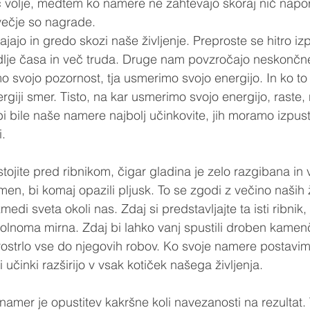
č volje, medtem ko namere ne zahtevajo skoraj nič napo
večje so nagrade.
ajajo in gredo skozi naše življenje. Preproste se hitro izp
lje časa in več truda. Druge nam povzročajo neskončne 
 svojo pozornost, tja usmerimo svojo energijo. In ko to
ji smer. Tisto, na kar usmerimo svojo energijo, raste,
i bile naše namere najbolj učinkovite, jih moramo izpustit
.
 stojite pred ribnikom, čigar gladina je zelo razgibana in 
kamen, bi komaj opazili pljusk. To se zgodi z večino naših ž
edi sveta okoli nas. Zdaj si predstavljajte ta isti ribnik, 
lnoma mirna. Zdaj bi lahko vanj spustili droben kamenč
rostrlo vse do njegovih robov. Ko svoje namere postavimo
 učinki razširijo v vsak kotiček našega življenja.
namer je opustitev kakršne koli navezanosti na rezultat.