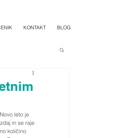
CENIK
KONTAKT
BLOG
letnim
Novo leto je 
daj in se raje 
o količino 