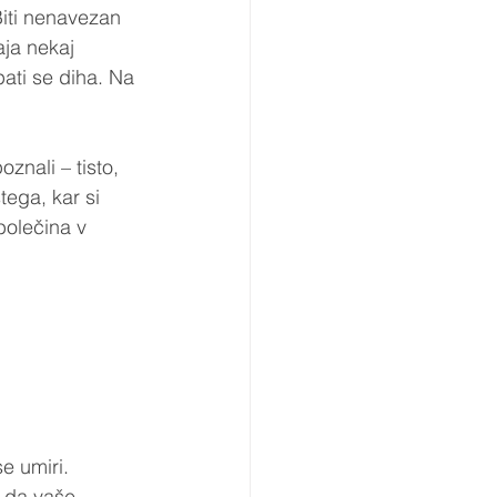
Biti nenavezan 
aja nekaj 
pati se diha. Na 
znali – tisto, 
tega, kar si 
bolečina v 
e umiri. 
, da vaše 