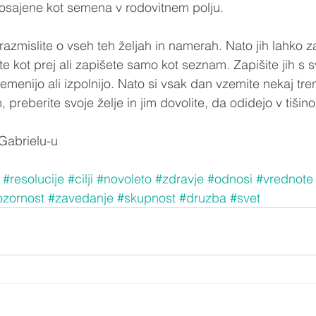
posajene kot semena v rodovitnem polju.
razmislite o vseh teh željah in namerah. Nato jih lahko z
ate kot prej ali zapišete samo kot seznam. Zapišite jih s 
emenijo ali izpolnijo. Nato si vsak dan vzemite nekaj tre
preberite svoje želje in jim dovolite, da odidejo v tišino
Gabrielu-u
#resolucije
#cilji
#novoleto
#zdravje
#odnosi
#vrednote
zornost
#zavedanje
#skupnost
#druzba
#svet