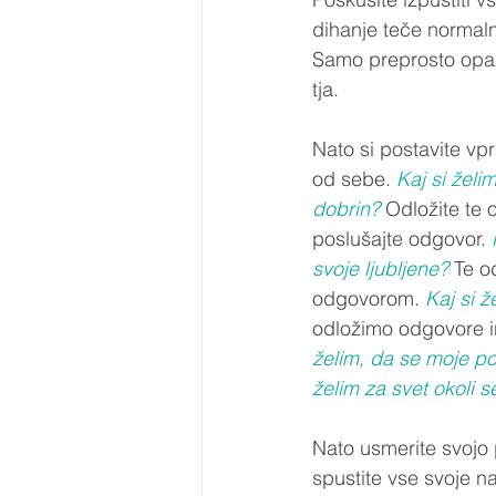
dihanje teče normaln
Samo preprosto opazuj
tja.  
Nato si postavite vp
od sebe. 
Kaj si želi
dobrin?
 Odložite te 
poslušajte odgovor. 
svoje ljubljene?
 Te o
odgovorom. 
Kaj si ž
odložimo odgovore i
želim, da se moje po
želim za svet okoli 
Nato usmerite svojo 
spustite vse svoje n