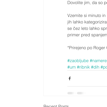
Dovolite jim, da so 
Vzemite si minuto in 
jih lahko kategorizir
se čez leto lahko spr
primer pred spanjem, 
*Prirejeno po Roger 
#zaobljube
#namere
#um
#ribnik
#dih
#po
Recent Posts