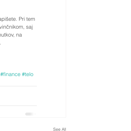
apišete. Pri tem 
svinčnikom, saj 
nutkov, na 
.
#finance
#telo
See All