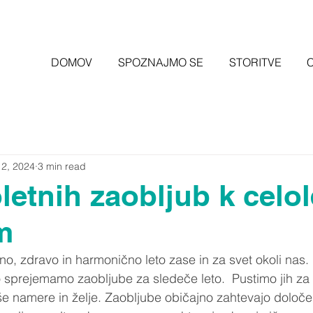
DOMOV
SPOZNAJMO SE
STORITVE
12, 2024
3 min read
etnih zaobljub k celo
m
no, zdravo in harmonično leto zase in za svet okoli nas. 
o sprejemamo zaobljube za sledeče leto.  Pustimo jih za z
 namere in želje. Zaobljube običajno zahtevajo določen