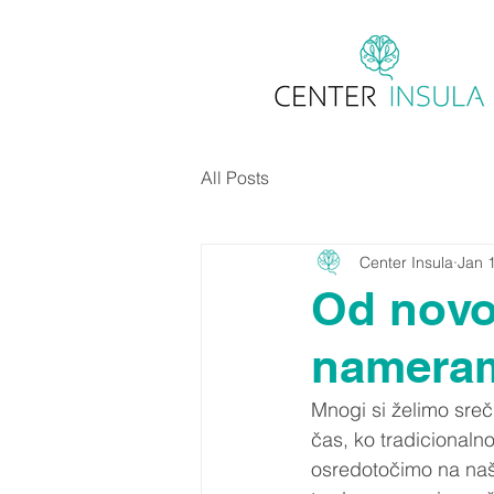
All Posts
Center Insula
Jan 
Od novol
namera
Mnogi si želimo sreč
čas, ko tradicionaln
osredotočimo na naše