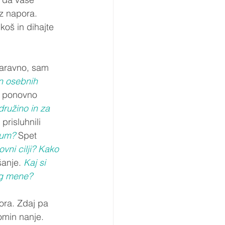
z napora. 
koš in dihajte 
naravno, sam 
n osebnih 
r ponovno 
družino in za 
risluhnili 
 um?
 Spet 
vni cilji? Kako 
anje. 
Kaj si 
og mene? 
ora. Zdaj pa 
omin nanje. 