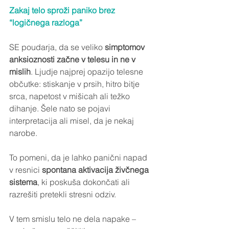
Zakaj telo sproži paniko brez 
“logičnega razloga”
SE poudarja, da se veliko
 simptomov 
anksioznosti začne v telesu in ne v 
mislih
. Ljudje najprej opazijo telesne 
občutke: stiskanje v prsih, hitro bitje 
srca, napetost v mišicah ali težko 
dihanje. Šele nato se pojavi 
interpretacija ali misel, da je nekaj 
narobe.
To pomeni, da je lahko panični napad 
v resnici 
spontana aktivacija živčnega 
sistema
, ki poskuša dokončati ali 
razrešiti pretekli stresni odziv.
V tem smislu telo ne dela napake – 