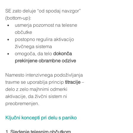
SE zato deluje “od spodaj navzgor” 
(bottom-up):
usmerja pozornost na telesne 
občutke
postopno regulira aktivacijo 
živčnega sistema
omogoča, da telo 
dokonča 
prekinjene obrambne odzive
Namesto intenzivnega podoživljanja 
travme se uporablja princip 
titracije
 – 
delo z zelo majhnimi odmerki 
aktivacije, da živčni sistem ni 
preobremenjen.
Ključni koncepti pri delu s paniko
1. Sledenje telesnim občutkom