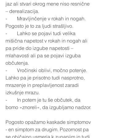
jaz ali stvari okrog mene niso resnične 
– derealizacija.
-        Mravljinčenje v rokah in nogah. 
Pogosto je to za ljudi strašljivo.
-        Lahko se pojavi tudi velika 
mišična napetost v rokah in nogah ali 
pa pride do izgube napetosti – 
mlahavosti ali pa se pojavi izguba 
občutenja.
-        Vročinski oblivi, močno potenje. 
Lahko pa je prisotno tudi nasprotno, 
mrazenje in preplavljenost zaradi 
izkušnje mrazu.
-        In potem je tu še občutek, da 
bomo »znoreli«, da izgubljamo nadzor.
Pogosto opažamo kaskade simptomov 
- en simptom za drugim. Pozornost pa 
se običajno usmerja k zunanjim in tudi 