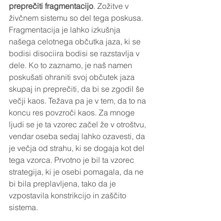
preprečiti fragmentacijo
. Zožitve v 
živčnem sistemu so del tega poskusa.
Fragmentacija je lahko izkušnja 
našega celotnega občutka jaza, ki se 
bodisi disociira bodisi se razstavlja v 
dele. Ko to zaznamo, je naš namen 
poskušati ohraniti svoj občutek jaza 
skupaj in preprečiti, da bi se zgodil še 
večji kaos. Težava pa je v tem, da to na 
koncu res povzroči kaos. Za mnoge 
ljudi se je ta vzorec začel že v otroštvu, 
vendar oseba sedaj lahko ozavesti, da 
je večja od strahu, ki se dogaja kot del 
tega vzorca. Prvotno je bil ta vzorec 
strategija, ki je osebi pomagala, da ne 
bi bila preplavljena, tako da je 
vzpostavila konstrikcijo in zaščito 
sistema.