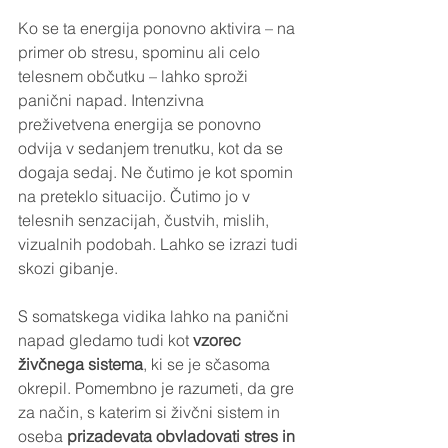
Ko se ta energija ponovno aktivira – na 
primer ob stresu, spominu ali celo 
telesnem občutku – lahko sproži 
panični napad. Intenzivna 
preživetvena energija se ponovno 
odvija v sedanjem trenutku, kot da se 
dogaja sedaj. Ne čutimo je kot spomin 
na preteklo situacijo. Čutimo jo v 
telesnih senzacijah, čustvih, mislih, 
vizualnih podobah. Lahko se izrazi tudi 
skozi gibanje.
S somatskega vidika lahko na panični 
napad gledamo tudi kot 
vzorec 
živčnega sistema
, ki se je sčasoma 
okrepil. Pomembno je razumeti, da gre 
za način, s katerim si živčni sistem in 
oseba 
prizadevata obvladovati stres in 