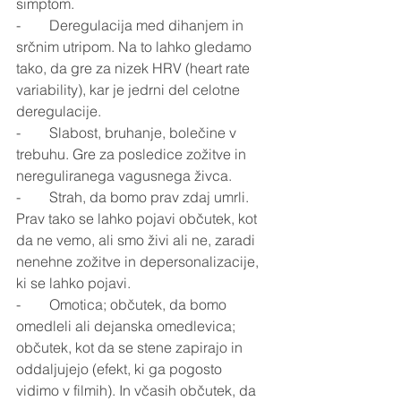
simptom.
-        Deregulacija med dihanjem in 
srčnim utripom. Na to lahko gledamo 
tako, da gre za nizek HRV (heart rate 
variability), kar je jedrni del celotne 
deregulacije.
-        Slabost, bruhanje, bolečine v 
trebuhu. Gre za posledice zožitve in 
nereguliranega vagusnega živca.
-        Strah, da bomo prav zdaj umrli. 
Prav tako se lahko pojavi občutek, kot 
da ne vemo, ali smo živi ali ne, zaradi 
nenehne zožitve in depersonalizacije, 
ki se lahko pojavi.
-        Omotica; občutek, da bomo 
omedleli ali dejanska omedlevica; 
občutek, kot da se stene zapirajo in 
oddaljujejo (efekt, ki ga pogosto 
vidimo v filmih). In včasih občutek, da 