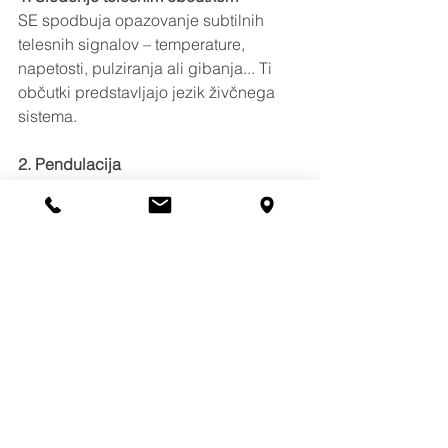
SE spodbuja opazovanje subtilnih 
telesnih signalov – temperature, 
napetosti, pulziranja ali gibanja... Ti 
občutki predstavljajo jezik živčnega 
sistema.
2. Pendulacija
To je naravno nihanje med aktivacijo in 
umirjanjem. Terapevt pomaga osebi 
prehajati med občutki aktivacije in 
občutki varnosti, kar postopno širi 
kapaciteto živčnega sistema.
3. Razrešitev obrambnega odziva
Ko živčni sistem dobi priložnost, da 
dokonča boj ali beg (npr. skozi mikro-
gibe, tresenje ali spontano dihanje), se 
lahko živčni sistem vrne v ravnovesje.