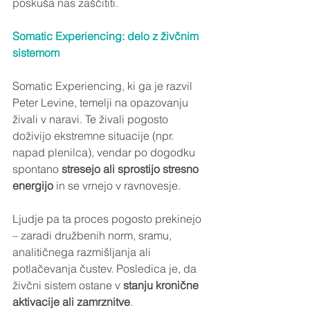
poskuša nas zaščititi.
Somatic Experiencing: delo z živčnim 
sistemom
Somatic Experiencing, ki ga je razvil 
Peter Levine, temelji na opazovanju 
živali v naravi. Te živali pogosto 
doživijo ekstremne situacije (npr. 
napad plenilca), vendar po dogodku 
spontano 
stresejo ali sprostijo stresno 
energijo
 in se vrnejo v ravnovesje.
Ljudje pa ta proces pogosto prekinejo 
– zaradi družbenih norm, sramu, 
analitičnega razmišljanja ali 
potlačevanja čustev. Posledica je, da 
živčni sistem ostane v 
stanju kronične 
aktivacije ali zamrznitve
.