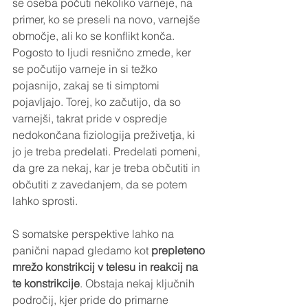
se oseba počuti nekoliko varneje, na 
primer, ko se preseli na novo, varnejše 
območje, ali ko se konflikt konča. 
Pogosto to ljudi resnično zmede, ker 
se počutijo varneje in si težko 
pojasnijo, zakaj se ti simptomi 
pojavljajo. Torej, ko začutijo, da so 
varnejši, takrat pride v ospredje 
nedokončana fiziologija preživetja, ki 
jo je treba predelati. Predelati pomeni, 
da gre za nekaj, kar je treba občutiti in 
občutiti z zavedanjem, da se potem 
lahko sprosti.
S somatske perspektive lahko na 
panični napad gledamo kot 
prepleteno 
mrežo konstrikcij v telesu in reakcij na 
te konstrikcije
. Obstaja nekaj ključnih 
področij, kjer pride do primarne 