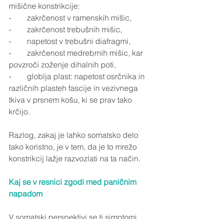
mišične konstrikcije:
-        zakrčenost v ramenskih mišic,
-        zakrčenost trebušnih mišic,
-        napetost v trebušni diafragmi,
-        zakrčenost medrebrnih mišic, kar 
povzroči zoženje dihalnih poti,
-        globlja plast: napetost osrčnika in 
različnih plasteh fascije in vezivnega 
tkiva v prsnem košu, ki se prav tako 
krčijo.
Razlog, zakaj je lahko somatsko delo 
tako koristno, je v tem, da je to mrežo 
konstrikcij lažje razvozlati na ta način.
Kaj se v resnici zgodi med paničnim 
napadom
V somatski perspektivi se ti simptomi 