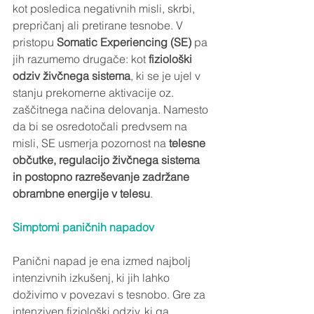
kot posledica negativnih misli, skrbi, 
prepričanj ali pretirane tesnobe. V 
pristopu 
Somatic Experiencing (SE)
 pa 
jih razumemo drugače: kot 
fiziološki 
odziv živčnega sistema
, ki se je ujel v 
stanju prekomerne aktivacije oz. 
zaščitnega načina delovanja. Namesto 
da bi se osredotočali predvsem na 
misli, SE usmerja pozornost na 
telesne 
občutke, regulacijo živčnega sistema 
in postopno razreševanje zadržane 
obrambne energije v telesu
.
Simptomi paničnih napadov
Panični napad je ena izmed najbolj 
intenzivnih izkušenj, ki jih lahko 
doživimo v povezavi s tesnobo. Gre za 
intenziven fiziološki odziv, ki ga 