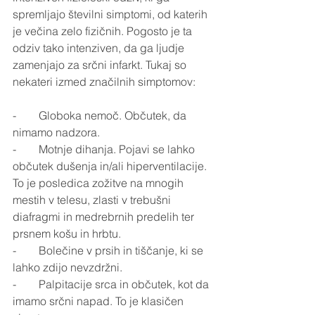
spremljajo številni simptomi, od katerih 
je večina zelo fizičnih. Pogosto je ta 
odziv tako intenziven, da ga ljudje 
zamenjajo za srčni infarkt. Tukaj so 
nekateri izmed značilnih simptomov:
-        Globoka nemoč. Občutek, da 
nimamo nadzora.
-        Motnje dihanja. Pojavi se lahko 
občutek dušenja in/ali hiperventilacije. 
To je posledica zožitve na mnogih 
mestih v telesu, zlasti v trebušni 
diafragmi in medrebrnih predelih ter 
prsnem košu in hrbtu.
-        Bolečine v prsih in tiščanje, ki se 
lahko zdijo nevzdržni.
-        Palpitacije srca in občutek, kot da 
imamo srčni napad. To je klasičen 