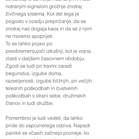
notranjim signalom grožnje znotraj 
živčnega sistema. Kot del tega je 
pogosto v ozadju prepričanje, da se 
znotraj nas dogaja kaos in da se z njim 
ne moremo spoprijeti.
To se lahko pojavi po 
preobremenjujoči izkušnji, kot je vojna, 
zlasti v daljšem časovnem obdobju. 
Zgodi se tudi pri travmi zaradi 
begunstva, izgube doma, 
razseljenosti, izgube bližnjih, pri večjih 
telesnih poškodbah in čustvenih 
poškodbah s strani sebe, družinskih 
članov in tudi družbe.
Pomembno je tudi vedeti, da lahko 
pride do zapoznelega odziva. Napadi 
panike se včasih začnejo pozneje, ko 