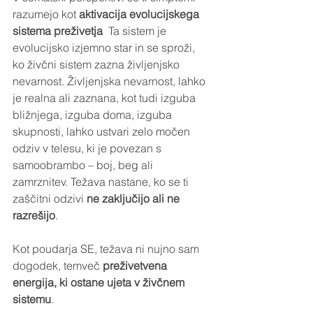
razumejo kot 
aktivacija evolucijskega 
sistema preživetja
  Ta sistem je 
evolucijsko izjemno star in se sproži, 
ko živčni sistem zazna življenjsko 
nevarnost. Življenjska nevarnost, lahko 
je realna ali zaznana, kot tudi izguba 
bližnjega, izguba doma, izguba 
skupnosti, lahko ustvari zelo močen 
odziv v telesu, ki je povezan s 
samoobrambo – boj, beg ali 
zamrznitev. Težava nastane, ko se ti 
zaščitni odzivi 
ne zaključijo ali ne 
razrešijo
.
Kot poudarja SE, težava ni nujno sam 
dogodek, temveč 
preživetvena 
energija, ki ostane ujeta v živčnem 
sistemu
.